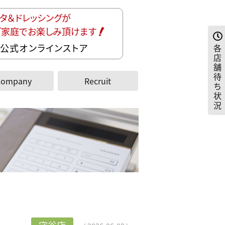
タ＆ドレッシングが
ご家庭でお楽しみ頂けます
公式オンラインストア
各
店
舗
待
Company
Recruit
ち
状
況