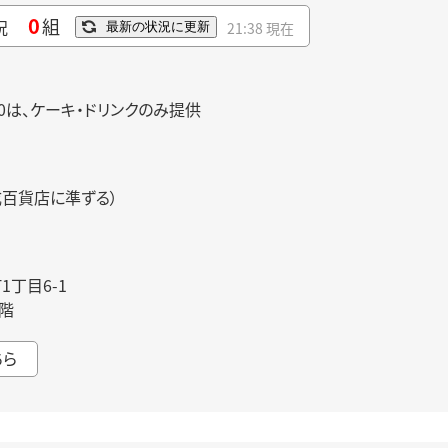
0
組
況
21:38 現在
最新の状況に更新
:00は、ケーキ・ドリンクのみ提供
成百貨店に準ずる）
丁目6-1
階
ちら