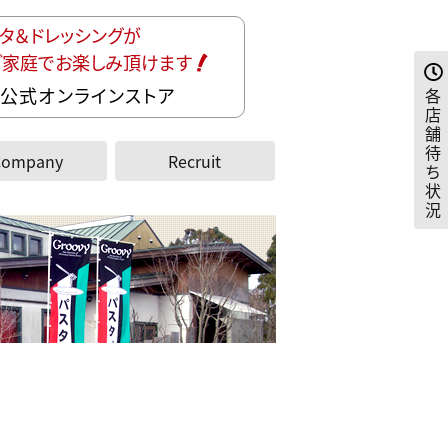
タ＆ドレッシングが
ご家庭でお楽しみ頂けます
公式オンラインストア
各
店
舗
待
Company
Recruit
ち
状
況