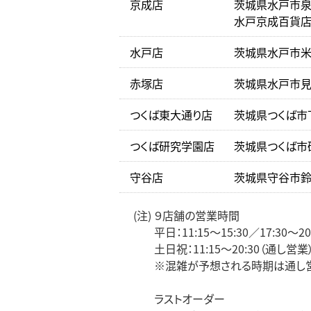
京成店
茨城県水戸市泉町
水戸京成百貨店
水戸店
茨城県水戸市米
赤塚店
茨城県水戸市見和
つくば東大通り店
茨城県つくば市下
つくば研究学園店
茨城県つくば市研
守谷店
茨城県守谷市鈴塚
(注) ９店舗の営業時間
平日：11:15～15:30／17:30～20
土日祝：11:15～20:30（通し営業
※混雑が予想される時期は通し営
ラストオーダー