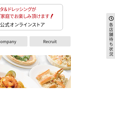
タ＆ドレッシングが
ご家庭でお楽しみ頂けます
公式オンラインストア
各
店
舗
待
Company
Recruit
ち
状
況