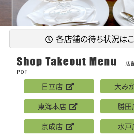
各店舗の待ち状況はこ
Shop Takeout Menu
店
PDF
日立店
大み
東海本店
勝田
京成店
水戸