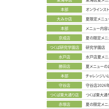
本部
オンラインス
大みか店
夏限定メニュ
本部
メニュー内容
京成店
夏の限定メニ
つくば研究学園店
研究学園店 
水戸店
水戸店夏メニ
勝田店
夏メニューの
本部
チャレンジい
守谷店
守谷店202
つくば東大通り店
つくば東大通
赤塚店
夏の限定メニ