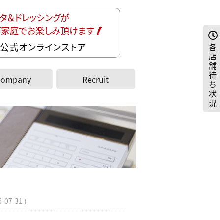
タ＆ドレッシングが
ご家庭でお楽しみ頂けます
公式オンラインストア
各
店
舗
待
Company
Recruit
ち
状
況
6-07-31